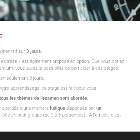
F
 intensif sur
3 jours
.
 express » est également proposé en option. Que vous optiez
ium, vous aurez la possibilité de participer à ces stages.
en seulement 3 jours.
otre apprentissage, ce stage est fait pour vous !
tous les thèmes de l’examen sont abordés
.
s abordés d’une manière
ludique
dispensés par
un
lisés en petit groupe (de 3 à 6 personnes). A l’arrivée, c’est